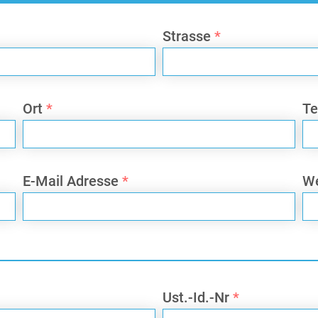
Strasse
*
Ort
*
T
E-Mail Adresse
*
We
Ust.-Id.-Nr
*