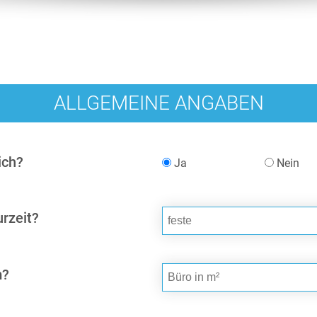
ALLGEMEINE ANGABEN
ich?
Ja
Nein
urzeit?
m?