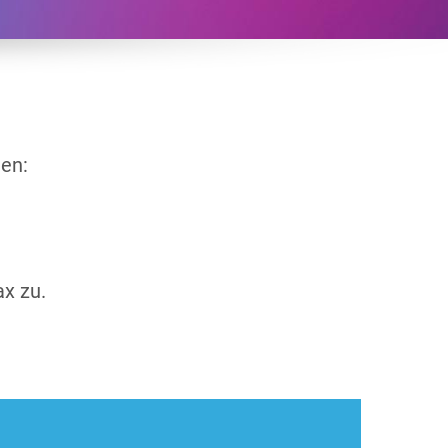
gen:
ax zu.